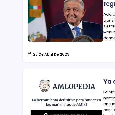
reg
Aclar
trans
su te
Manue
donde 
28 De Abril De 2023
Ya 
La pl
herra
encue
conte