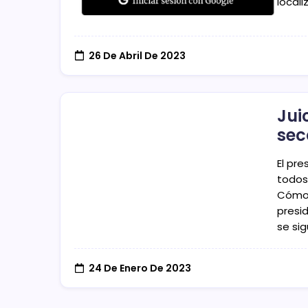
local
26 De Abril De 2023
Jui
sec
El pr
todos 
Cómo 
presi
se si
24 De Enero De 2023