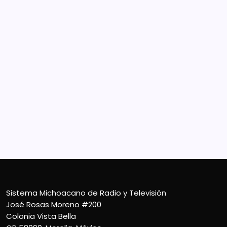
Sistema Michoacano de Radio y Televisión
José Rosas Moreno #200
Colonia Vista Bella
CP 58090, Morelia, México
Teléfono (01) 4431136900
Contacto
smichoacanortv@gmail.com
Sistema Michoacano de Radio y Televisión
José Rosas Moreno #200
Colonia Vista Bella