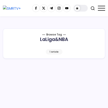
Browse Tag
LaLiga&NBA
1 Article
Selección de la Liga TDP vence a