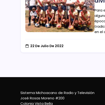
div
Para 
algun
época
tradic
en el
22 De Julio De 2022
Sistema Michoacano de Radio y Televisión
José Rosas Moreno #200
Colonia Vista Bella