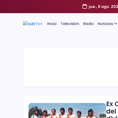
jue., 6 ago. 20
Inicio
Televisión
Radio
Noticias
Ex 
del