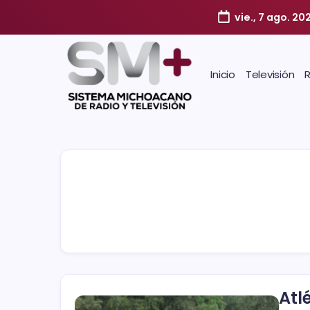
vie., 7 ago. 20
Inicio
Televisión
Atl