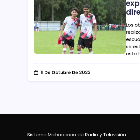
exp
dir
Los o
realiz
escua
se es
este 
11 De Octubre De 2023
Sistema Michoacano de Radio y Televisión