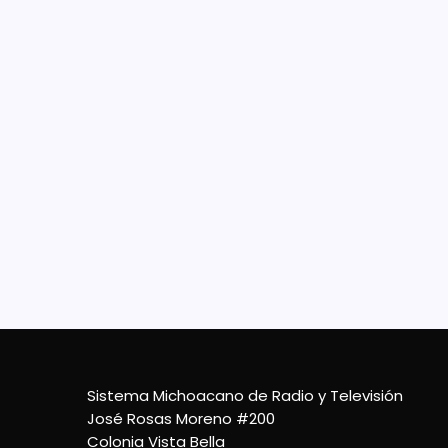
Ya 
Kor
En el 
Corup
días 
llevar
event
24 De Agosto De 2022
Sistema Michoacano de Radio y Televisión
José Rosas Moreno #200
Colonia Vista Bella