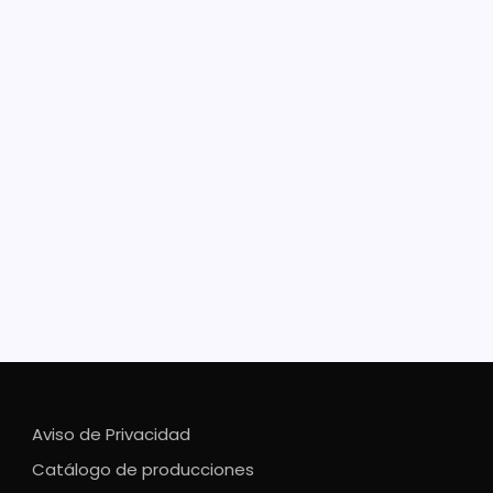
viene el Festival del Elote Azul
hupo Anapu
evento, que se realizará en el auditorio comunal de
o, en la región de la Meseta Purépecha Los próximos
3 y 4 de septiembre, Corupo, municipio de Uruapan,
á a cabo su Festival del Elote Azul Korhupo Anapu, un
o para revalorar…
Aviso de Privacidad
Catálogo de producciones