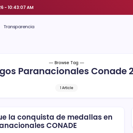
26
-
10:43:08 AM
Transparencia
Browse Tag
gos Paranacionales Conade 
1 Article
ue la conquista de medallas en
anacionales CONADE