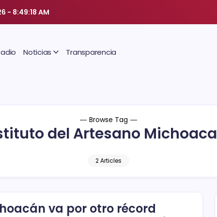
26
-
8:49:19 AM
Radio
Noticias
Transparencia
Browse Tag
stituto del Artesano Michoac
2 Articles
hoacán va por otro récord