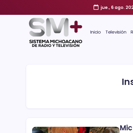
jue., 6 ago. 20
Inicio
Televisión
In
Mic