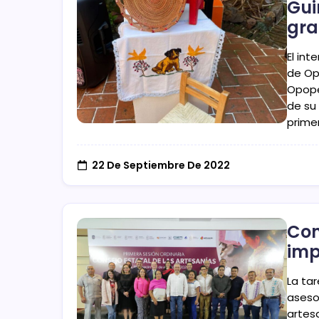
Gui
gra
El int
de Opo
Opope
de su 
primer
22 De Septiembre De 2022
Con
imp
La tar
aseso
artes