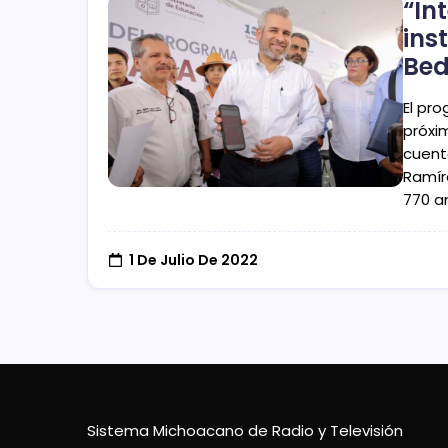
“In
ins
Bed
El pr
próxi
cuent
Ramír
770 a
1 De Julio De 2022
Sistema Michoacano de Radio y Televisión