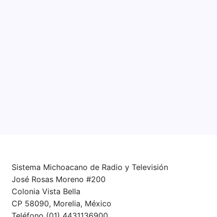
Sistema Michoacano de Radio y Televisión
José Rosas Moreno #200
Colonia Vista Bella
CP 58090, Morelia, México
Teléfono (01) 4431136900
Contacto
smichoacanortv@gmail.com
Sistema Michoacano de Radio y Televisión
José Rosas Moreno #200
Colonia Vista Bella
CP 58090, Morelia, México
Teléfono (01) 4431136900