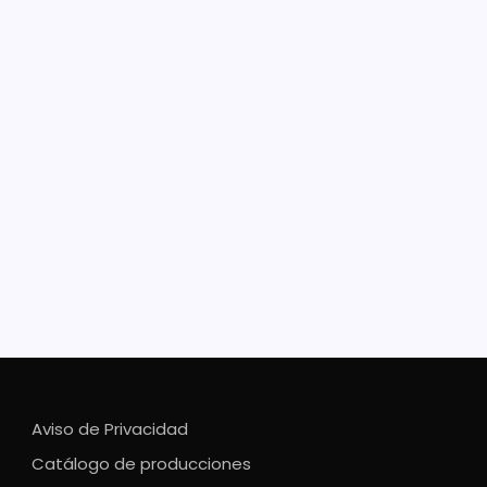
uebles, pipas y bombas, entre
asegurado por la extracción
gal de agua en el Lago de
zcuaro
te el sistema de vigilancia satelital Guardián
tal, se han detectado 160 ollas de agua que afectan
go Resultado de una acción operativa realizada por
nal de la Secretaría de Seguridad Pública (SSP), a
s de la Subsecretaría de…
Aviso de Privacidad
Catálogo de producciones