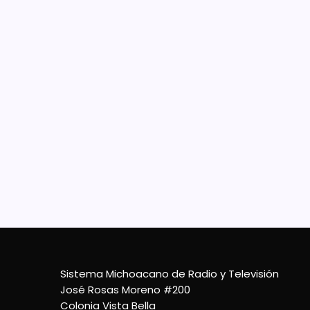
Inm
lo 
ile
Pát
Median
Fores
al la
perso
travé
2 De Mayo De 2024
Sistema Michoacano de Radio y Televisión
José Rosas Moreno #200
Colonia Vista Bella