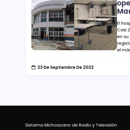
ope
Ma
El ho
Casi 
en su
regis
el má
23 De Septiembre De 2022
Sistema Michoacano de Radio y Televisión