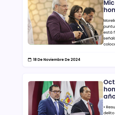
Mic
hom
Morel
puntu
está 
señal
coloca
18 De Noviembre De 2024
Oct
hom
año
• Res
delit