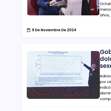
Octub
menor
años,
9 De Noviembre De 2024
Gob
dol
sex
Adici
por c
indic
dismi
compa