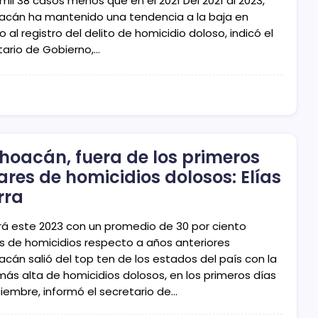
 mil 38 casos menos que en el 2021 Del 2021 al 2023,
acán ha mantenido una tendencia a la baja en
 al registro del delito de homicidio doloso, indicó el
tario de Gobierno,…
hoacán, fuera de los primeros
ares de homicidios dolosos: Elías
rra
rá este 2023 con un promedio de 30 por ciento
 de homicidios respecto a años anteriores
acán salió del top ten de los estados del país con la
más alta de homicidios dolosos, en los primeros días
ciembre, informó el secretario de…