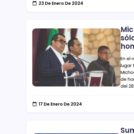
23 De Enero De 2024
Mic
sól
hom
En el
lugar
Micho
de ho
del 2
17 De Enero De 2024
Sum