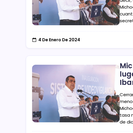
decir,
Micho
cuanto
secre
4 De Enero De 2024
Mic
lug
Iba
Cerra
menos
Micho
tasa 
de di