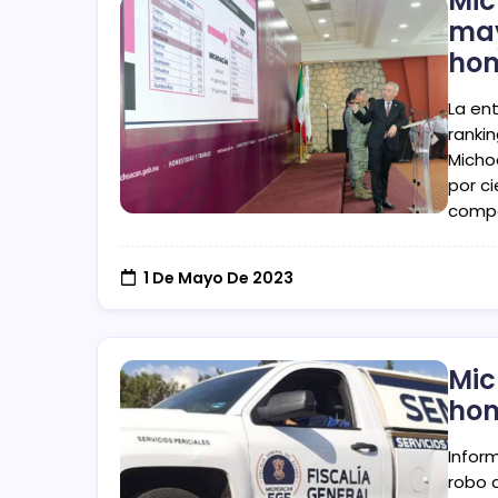
Mic
may
hom
La ent
rankin
Micho
por c
compa
1 De Mayo De 2023
Mic
hom
Infor
robo 