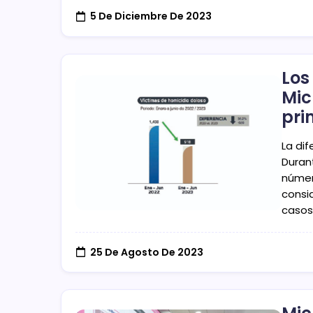
5 De Diciembre De 2023
Los
Mic
pri
La di
Durant
númer
consi
casos
25 De Agosto De 2023