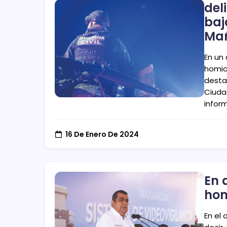
del
baj
Ma
En un 
homic
desta
Ciuda
infor
16 De Enero De 2024
En 
hom
En el 