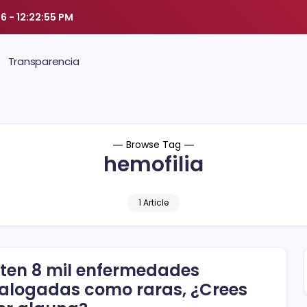
26
-
12:22:56 PM
Transparencia
Browse Tag
hemofilia
1 Article
sten 8 mil enfermedades
alogadas como raras, ¿Crees