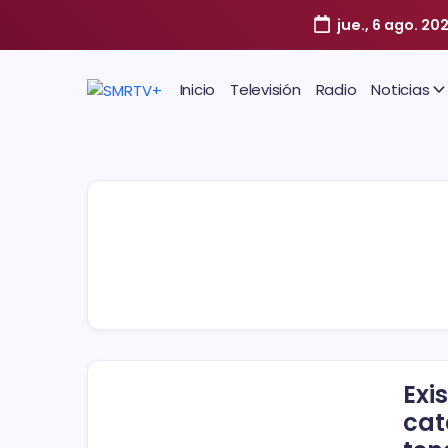
jue., 6 ago. 20
Inicio
Televisión
Radio
Noticias
Exi
cat