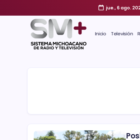
jue., 6 ago. 20
Inicio
Televisión
Pos