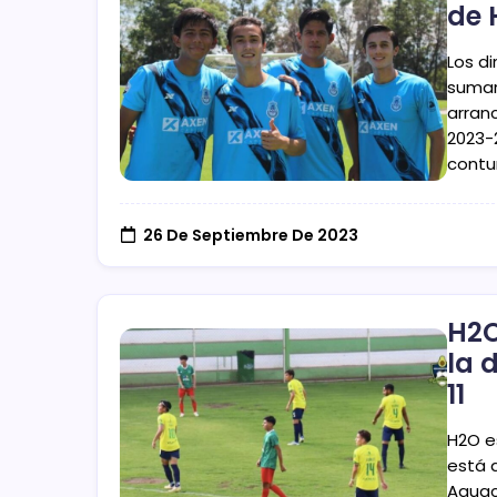
de 
Los di
sumar
arran
2023-
contu
26 De Septiembre De 2023
H2O
la 
11
H2O e
está 
Aguac