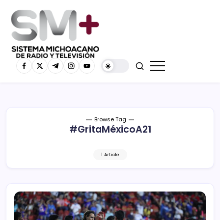
Browse Tag
#GritaMéxicoA21
1 Article