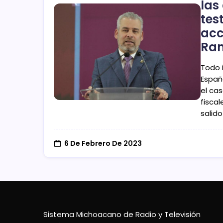
las
tes
acc
Ram
Todo 
Españ
el cas
fisca
salido
6 De Febrero De 2023
Sistema Michoacano de Radio y Televisión