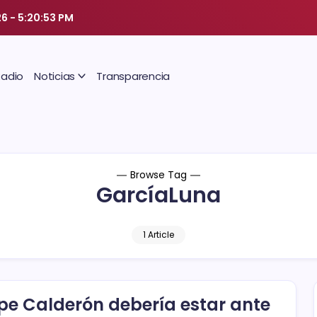
26
-
5:20:54 PM
Radio
Noticias
Transparencia
Browse Tag
GarcíaLuna
1 Article
ipe Calderón debería estar ante