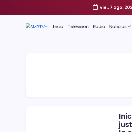
vie., 7 ago. 20
Inicio
Televisión
Radio
Noticias
Ini
jus