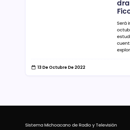
dra
Fic
Será i
octubr
estud
cuent
explo
13 De Octubre De 2022
Sistema Michoacano de Radio y Televisión