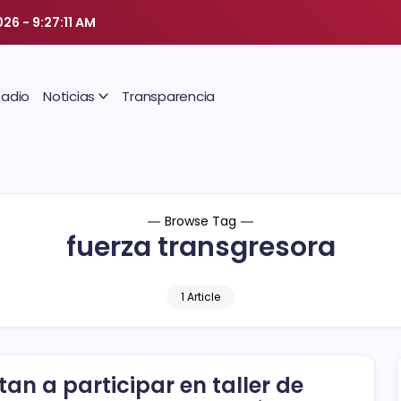
026
-
9:27:12 AM
Radio
Noticias
Transparencia
Browse Tag
fuerza transgresora
1 Article
itan a participar en taller de