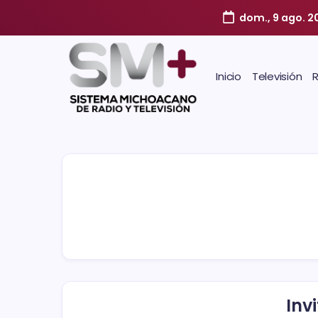
dom., 9 ago. 2
Inicio
Televisión
Inv