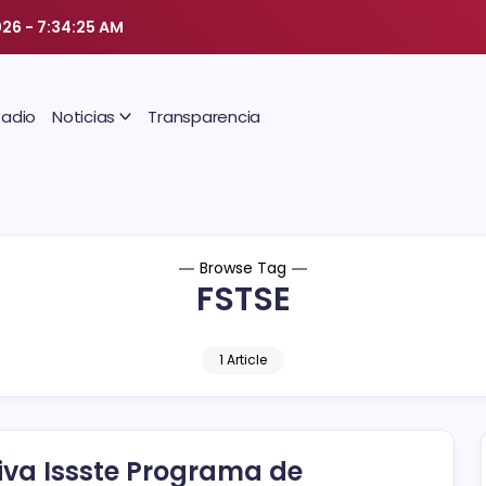
026
-
7:34:26 AM
Radio
Noticias
Transparencia
Browse Tag
FSTSE
1 Article
iva Issste Programa de