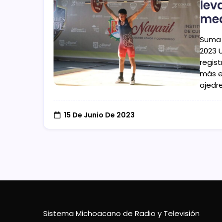
lev
med
Suma 
2023 
regis
más e
ajedre
15 De Junio De 2023
Sistema Michoacano de Radio y Televisión