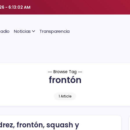
026
-
6:13:03 AM
Radio
Noticias
Transparencia
Browse Tag
frontón
1 Article
drez, frontón, squash y