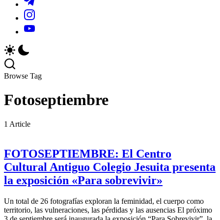
y
locales
_r=1&_t=ZS-
https://www.instagram.com/sistema.michoacano?
actividades
y
96a0qhG5we1
igsh=MThxMmFoOWI5enZ3dA==
de
actividades
https://youtube.com/@smichoacano?
la
de
si=USYJvLW5p3fCXs4Z
región.
la
región.
Browse Tag
Fotoseptiembre
1 Article
FOTOSEPTIEMBRE: El Centro
Cultural Antiguo Colegio Jesuita presenta
la exposición «Para sobrevivir»
Un total de 26 fotografías exploran la feminidad, el cuerpo como
territorio, las vulneraciones, las pérdidas y las ausencias El próximo
3 de septiembre será inaugurada la exposición “Para Sobrevivir”, la