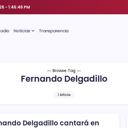
026
-
1:46:47 PM
Radio
Noticias
Transparencia
Browse Tag
Fernando Delgadillo
1 Article
nando Delgadillo cantará en