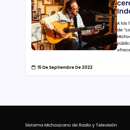
cer
Ind
A las 
de “Lo
Micho
públic
ofrec
15 De Septiembre De 2022
Sistema Michoacano de Radio y Televisión