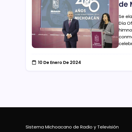
de 
Se el
Día Of
himno
conme
celeb
10 De Enero De 2024
Sistema Michoacano de Radio y Televisión