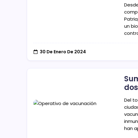
Desde
compo
Patri
un bi
contr
30 De Enero De 2024
Sum
dos
Del to
ciuda
vacun
inmun
han a