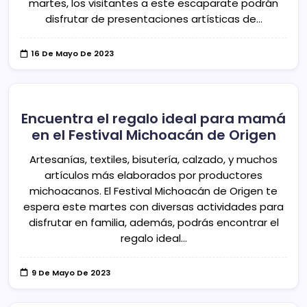
martes, los visitantes a este escaparate podrán
y
culturales,
actividades
científicos
disfrutar de presentaciones artísticas de…
de
y
la
de
región.
interés
16 De Mayo De 2023
social,
además
de
brindar
cobertura
a
las
Encuentra el regalo ideal para mamá
noticias
locales
en el Festival Michoacán de Origen
y
actividades
Artesanías, textiles, bisutería, calzado, y muchos
de
la
artículos más elaborados por productores
región.
michoacanos. El Festival Michoacán de Origen te
espera este martes con diversas actividades para
disfrutar en familia, además, podrás encontrar el
regalo ideal…
9 De Mayo De 2023