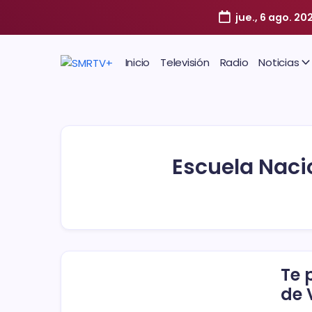
jue., 6 ago. 20
Inicio
Televisión
Radio
Noticias
Escuela Naci
Te 
de 