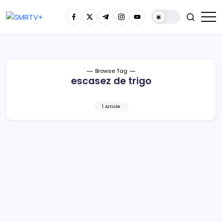
Browse Tag
escasez de trigo
1 Article
Panaderías se quedan sin harina