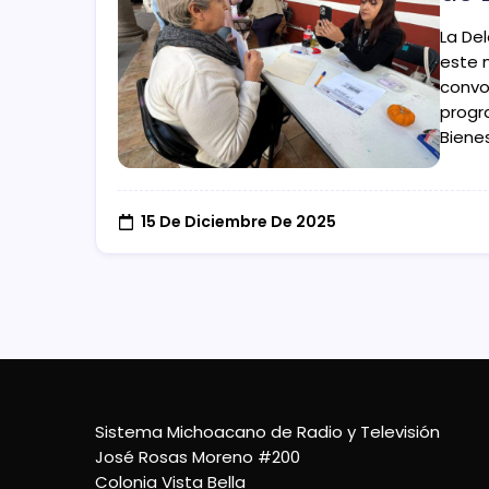
​La D
este m
convo
progr
Biene
15 De Diciembre De 2025
Sistema Michoacano de Radio y Televisión
José Rosas Moreno #200
Colonia Vista Bella