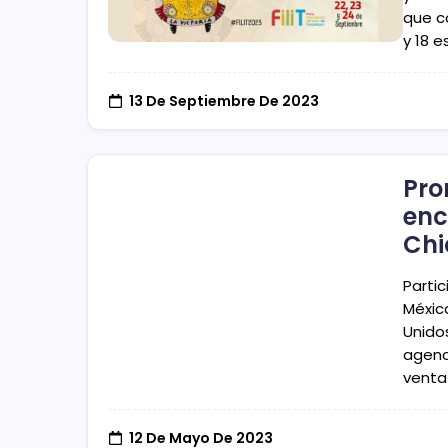
que c
y 18 
13 De Septiembre De 2023
Pro
enc
Ch
Parti
México
Unido
agenc
venta
12 De Mayo De 2023