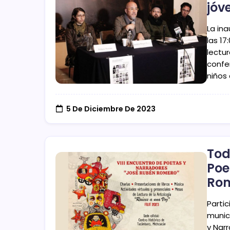
jóv
La ina
las 1
lectur
confer
niños
5 De Diciembre De 2023
Tod
Poe
Ro
Partic
munic
y Nar