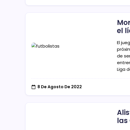
Mor
el l
El jue
próxim
de sem
entre
Liga d
8 De Agosto De 2022
Ali
las