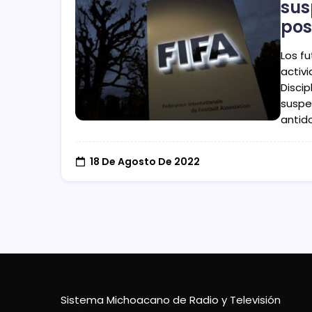
sus
pos
Los f
activ
Discip
suspe
antid
18 De Agosto De 2022
Sistema Michoacano de Radio y Televisión