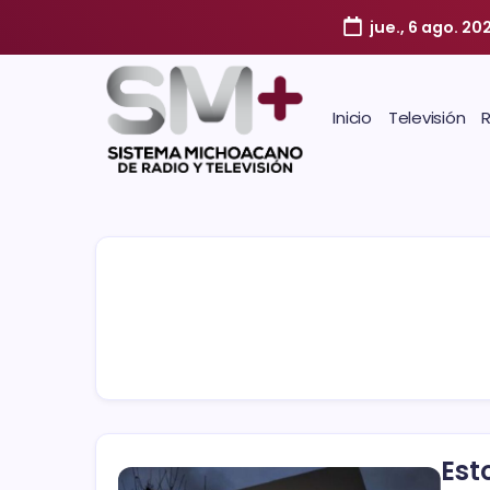
jue., 6 ago. 20
Inicio
Televisión
Est