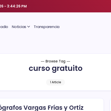
26
-
3:44:27 PM
Radio
Noticias
Transparencia
Browse Tag
curso gratuito
1 Article
ógrafos Vargas Frías y Ortíz