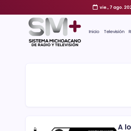
vie., 7 ago. 20
Inicio
Televisión
A l