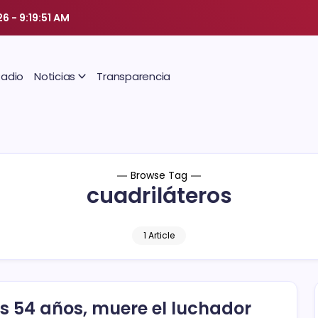
26
-
9:19:52 AM
Radio
Noticias
Transparencia
Browse Tag
cuadriláteros
1 Article
os 54 años, muere el luchador