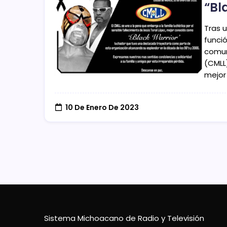
“Bl
Tras u
funció
comun
(CMLL)
mejor
10 De Enero De 2023
Sistema Michoacano de Radio y Televisión