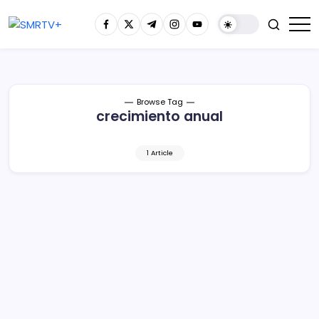
Browse Tag
crecimiento anual
1 Article
¡Benditas remesas! Suman 30 meses