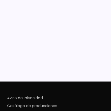
stan concierto con causa
 a los Reyes Magos a repartir alegría a niñas y niños
ianos, el objetivo El Teatro Mariano Matamoros está
 para acoger el Concierto Navideño «Música por una
a», que se celebrará el 8 de diciembre a las 8:00 pm,
iciativa que…
Aviso de Privacidad
Catálogo de producciones