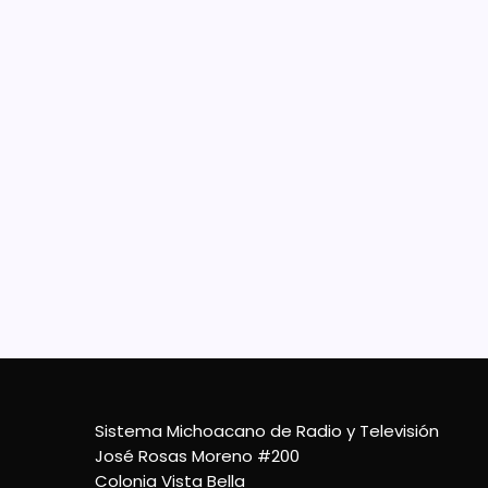
Ali
Ayudar
morel
listo
sonris
una in
6 De Diciembre De 2023
Sistema Michoacano de Radio y Televisión
José Rosas Moreno #200
Colonia Vista Bella