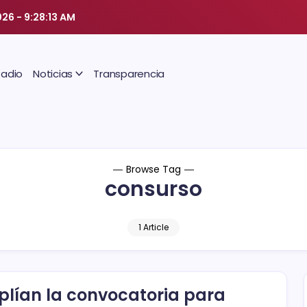
026
-
9:28:14 AM
Radio
Noticias
Transparencia
Browse Tag
consurso
1 Article
lían la convocatoria para