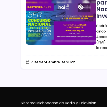
par
Nac
Inv
Podrá
cinco 
Acces
(INAI
la re
7 De Septiembre De 2022
Sistema Michoacano de Radio y Televisión