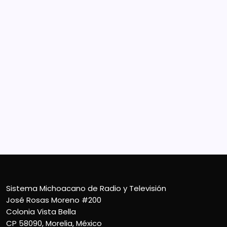
Sistema Michoacano de Radio y Televisión
José Rosas Moreno #200
Colonia Vista Bella
CP 58090, Morelia, México
Teléfono (01) 4431136900
Contacto
smichoacanortv@gmail.com
Sistema Michoacano de Radio y Televisión
José Rosas Moreno #200
Colonia Vista Bella
CP 58090, Morelia, México