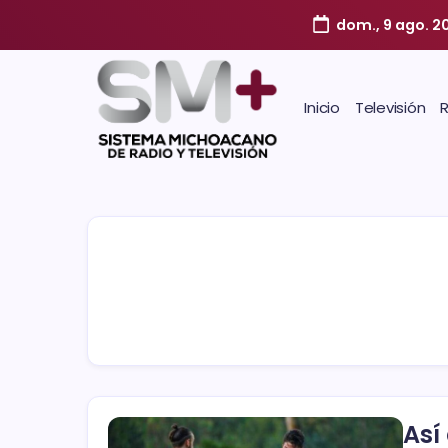
dom., 9 ago. 2
Inicio
Televisión
Así