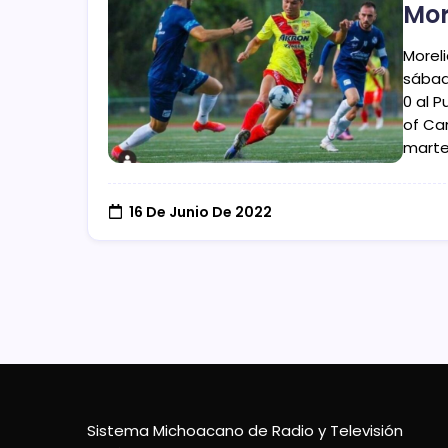
Mor
Morel
sábad
0 al 
of Can
marte
16 De Junio De 2022
Sistema Michoacano de Radio y Televisión