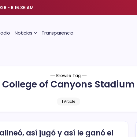
026
-
9:16:37 AM
Radio
Noticias
Transparencia
Browse Tag
College of Canyons Stadium
1 Article
 alineó, así jugó y así le ganó el