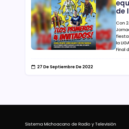
equ
de 
Con 2
Jornad
fiest
la LIG
Final 
27 De Septiembre De 2022
Sistema Michoacano de Radio y Televisión