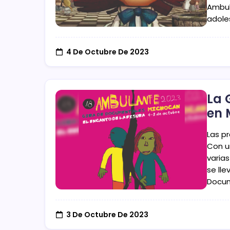
Ambul
adole
4 De Octubre De 2023
La 
en 
Las p
Con u
varia
se ll
Docum
3 De Octubre De 2023