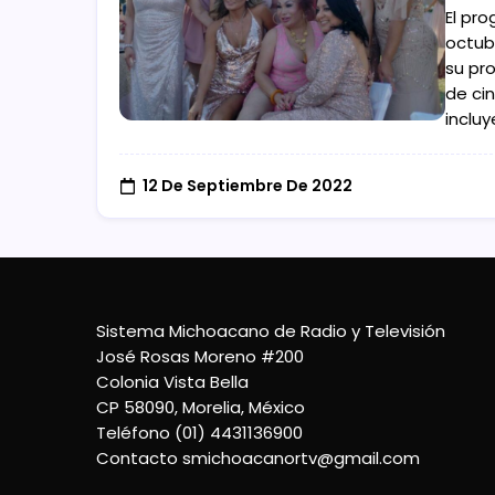
El pr
octub
su pr
de ci
inclu
12 De Septiembre De 2022
Sistema Michoacano de Radio y Televisión
José Rosas Moreno #200
Colonia Vista Bella
CP 58090, Morelia, México
Teléfono (01) 4431136900
Contacto
smichoacanortv@gmail.com