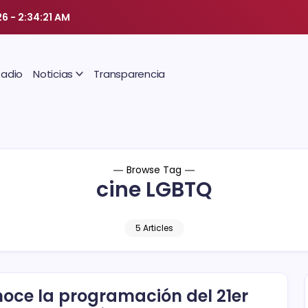
26
-
2:34:21 AM
Radio
Noticias
Transparencia
Browse Tag
cine LGBTQ
5 Articles
oce la programación del 21er