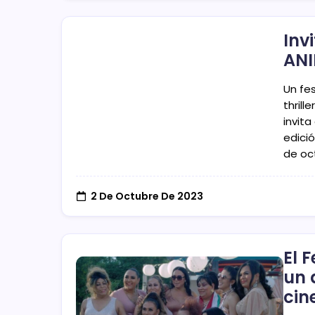
Inv
ANI
Un fes
thril
invita
edició
de oc
2 De Octubre De 2023
El 
un 
cin