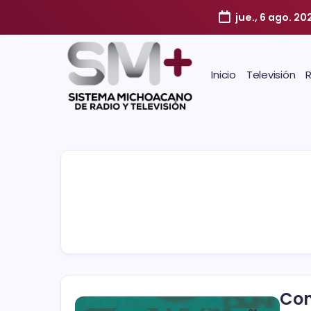
jue., 6 ago. 20
Inicio
Televisión
Con