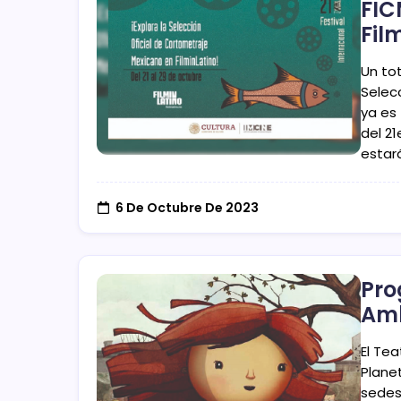
FIC
Fil
Un to
Selec
ya es
del 21
estar
6 De Octubre De 2023
Pro
Amb
El Te
Plane
sedes 