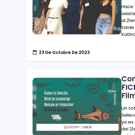
Hace 
asist
al 21e
tarde
Katin
23 De Octubre De 2023
Con
FIC
Fil
Un to
Selec
ya es
del 21