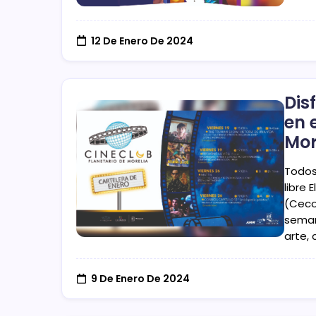
12 De Enero De 2024
Dis
en 
Mor
Todos
libre
(Cecon
seman
arte, 
9 De Enero De 2024