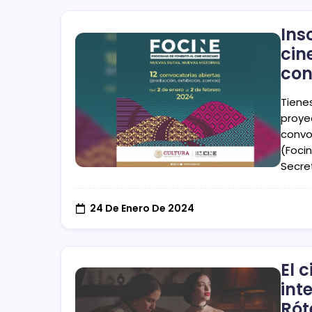
Ins
cin
con
Tienes
proye
convo
(Focin
Secre
24 De Enero De 2024
El 
int
Ró