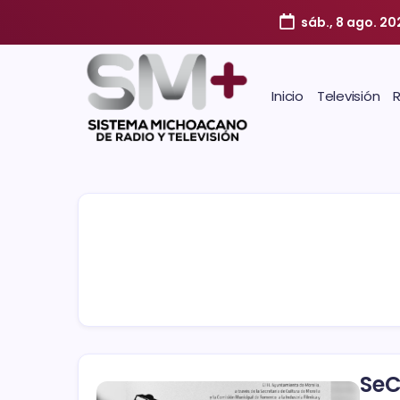
sáb., 8 ago. 20
Inicio
Televisión
SeC