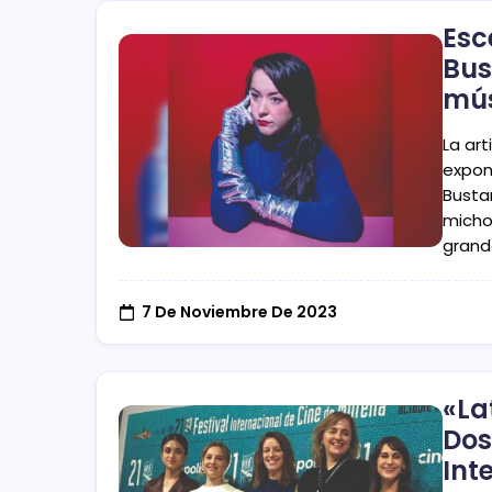
Esc
Bus
mús
La art
expon
Busta
micho
grand
7 De Noviembre De 2023
«La
Dos
Int