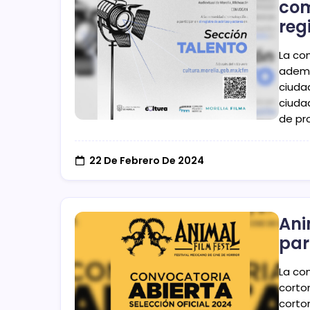
com
reg
La co
ademá
ciuda
ciuda
de pr
22 De Febrero De 2024
Ani
par
La co
corto
cortom