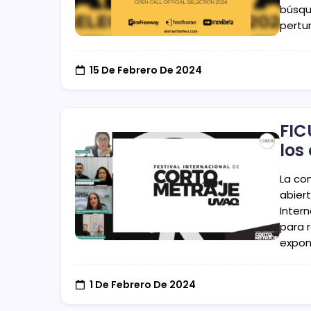
búsq
pertu
15 De Febrero De 2024
FIC
los
La con
abiert
Inter
para 
expon
1 De Febrero De 2024