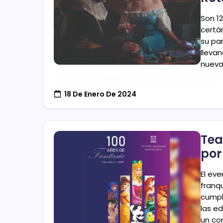
Son 1
certá
su par
llevan
nueva
18 De Enero De 2024
Tea
por
El ev
franq
cumpl
las e
un co