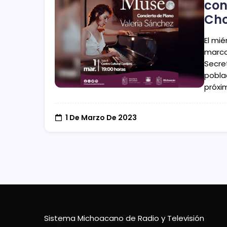
con
Cho
El mié
marco 
Secre
pobla
próxi
1 De Marzo De 2023
Sistema Michoacano de Radio y Televisión