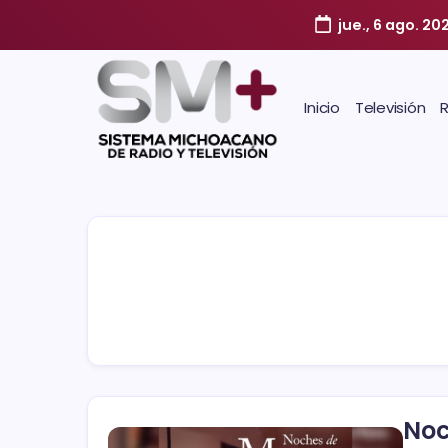
jue., 6 ago. 20
Inicio
Televisión
Noc