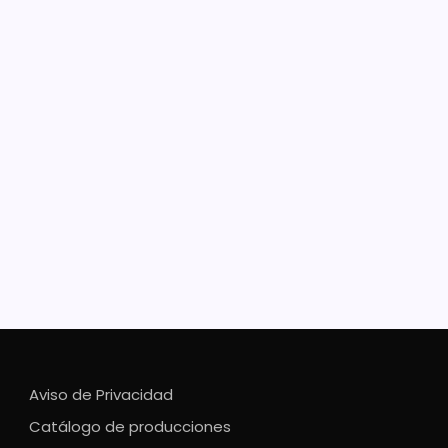
ciará Gobierno estatal
tratación de egresados
malistas
 los profesores que salieron de las escuelas normales
les del estado de la generación 2022 recibirán un
ato código 99 una vez que concluyan con su
icación y cédula profesional El Gobierno del Estado, a
s de la Secretaría de…
Aviso de Privacidad
Catálogo de producciones