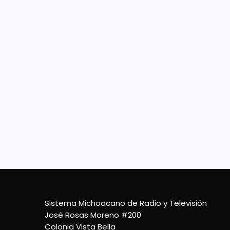
Ini
con
nor
Las y
oficia
contr
certif
travé
8 De Septiembre De 2022
Sistema Michoacano de Radio y Televisión
José Rosas Moreno #200
Colonia Vista Bella