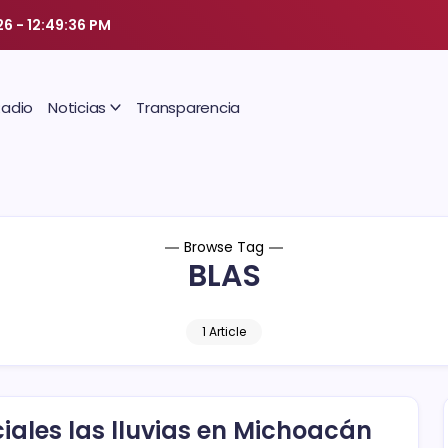
26
-
12:49:37 PM
Radio
Noticias
Transparencia
Browse Tag
BLAS
1 Article
iales las lluvias en Michoacán