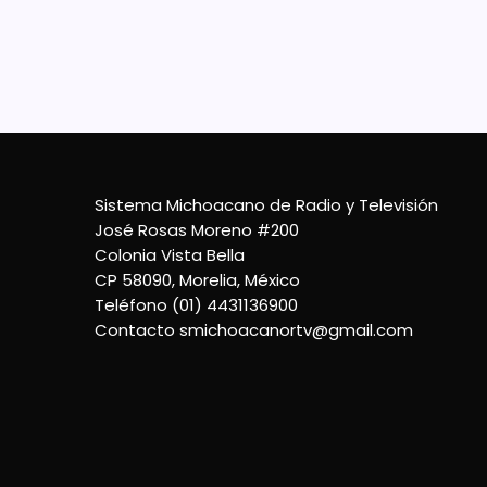
Los e
discip
de Ur
etapa 
logra
30 De Mayo De 2022
Sistema Michoacano de Radio y Televisión
José Rosas Moreno #200
Colonia Vista Bella
CP 58090, Morelia, México
Teléfono (01) 4431136900
Contacto
smichoacanortv@gmail.com