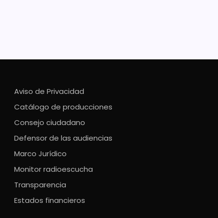
quipos representarán a la región Purépecha 06 en las
linas de fútbol, básquetbol y voleibol Las selecciones
uapan tuvieron una espectacular actuación en la
intermunicipal del torneo “K’eri Ireta” (Gran Pueblo),
ndo avanzar en…
Aviso de Privacidad
Catálogo de producciones
Consejo ciudadano
Defensor de las audiencias
Marco Jurídico
Monitor radioescucha
Transparencia
Estados financieros