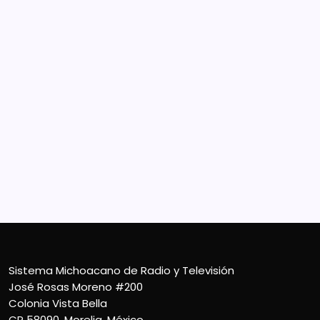
Sistema Michoacano de Radio y Televisión
José Rosas Moreno #200
Colonia Vista Bella
CP 58090, Morelia, México
Teléfono (01) 4431136900
Contacto
smichoacanortv@gmail.com
Sistema Michoacano de Radio y Televisión
José Rosas Moreno #200
Colonia Vista Bella
CP 58090, Morelia, México