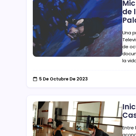
Mic
de 
Pal
Una p
Televi
de oct
docum
la vid
5 De Octubre De 2023
Ini
Cas
Entre 
acond