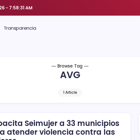
26
-
7:58:32 AM
Transparencia
Browse Tag
AVG
1 Article
acita Seimujer a 33 municipios
a atender violencia contra las