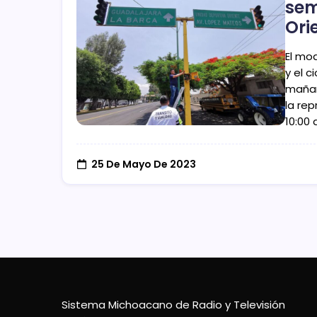
sem
Ori
El mod
y el c
mañan
la re
10:00 
25 De Mayo De 2023
Sistema Michoacano de Radio y Televisión