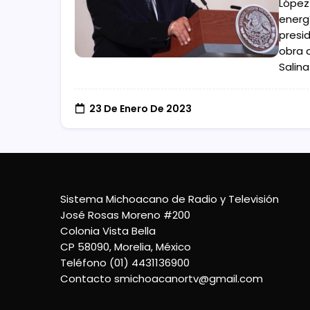
López
energí
presi
obra c
Salina
23 De Enero De 2023
Sistema Michoacano de Radio y Televisión
José Rosas Moreno #200
Colonia Vista Bella
CP 58090, Morelia, México
Teléfono (01) 4431136900
Contacto
smichoacanortv@gmail.com