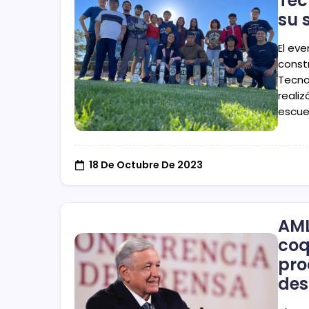
Tec
su 
El eve
const
Tecno
reali
escue
18 De Octubre De 2023
AML
coq
pro
des